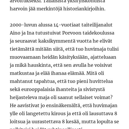
arvoitukseksi. Tällaisista yksityiskohdista
harvoin jää merkintöjä historiankirjoihin.
2000-luvun alussa 14-vuotiaat taiteilijanalut
Aino ja Ina tutustuivat Porvoon taidekoulussa
ja seuraavat kaksikymmentä vuotta he elivät
tietämättä mitään siitä, että tuo huvimaja tulisi
muovaamaan heidän käsityksiään, ajatteluaan
ja mikä hauskinta, että sen avulla he voisivat
matkustaa ja elää ihanaa elämää. Mitä oli
mahtanut tapahtua, että tuo pieni huvittelua
sekä eurooppalaisia ihanteita ja sivistystä
heijasteleva maja oli saanut sellaiset voimat?
He aavistivat jo ensinäkemältä, että huvimajan
ylle oli langetettu kirous ja että oli lausuttava 8
loitsua ja uurastettava 8 kesää, mutta lopulta se