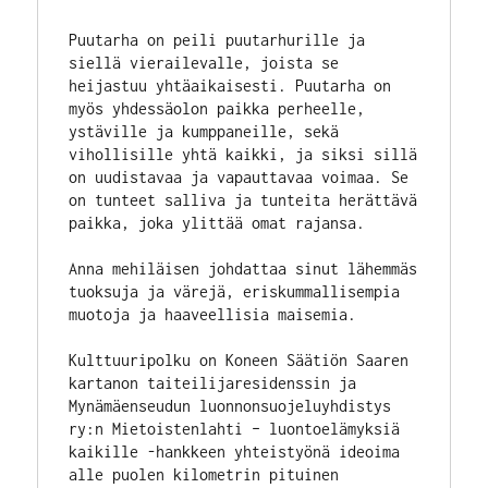
Puutarha on peili puutarhurille ja 
siellä vierailevalle, joista se 
heijastuu yhtäaikaisesti. Puutarha on 
myös yhdessäolon paikka perheelle, 
ystäville ja kumppaneille, sekä 
vihollisille yhtä kaikki, ja siksi sillä 
on uudistavaa ja vapauttavaa voimaa. Se 
on tunteet salliva ja tunteita herättävä 
paikka, joka ylittää omat rajansa.
Anna mehiläisen johdattaa sinut lähemmäs 
tuoksuja ja värejä, eriskummallisempia 
muotoja ja haaveellisia maisemia. 
Kulttuuripolku on Koneen Säätiön Saaren 
kartanon taiteilijaresidenssin ja 
Mynämäenseudun luonnonsuojeluyhdistys 
ry:n Mietoistenlahti – luontoelämyksiä 
kaikille -hankkeen yhteistyönä ideoima 
alle puolen kilometrin pituinen 