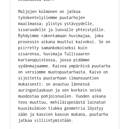
Maljojen kolmonen on jatkoa 
työskentelyllemme puutarhojen 
maailmassa; ylistys ystävyydelle, 
sisaruudelle ja luovalle yhteistyölle. 
Ryhdyimme rakentamaan huvimajaa, joka 
prosessin aikana muuttui kaivoksi. Se on 
piirretty samankokoiseksi kuin 
sisarensa, huvimaja Tullisaaren 
kartanopuistossa, jossa pidämme 
sydänmajaamme. Kaivoa ympäröivä puutarha 
on versiomme muotopuutarhasta. Kaivo on 
sijoitettu puutarhaan ilmansuuntien 
mukaisesti: se avautuu lännessä 
auringonlaskuun ja sen korkein seinä 
muodostaa pohjoisnuolen. Vuoden aikana 
teos muuttuu, mehiläispesästä lainatun 
kuusikulmion tiukka geometria löystyy 
sään ja kasvien kasvun mukana, puutarha 
jatkaa villiintymistään.