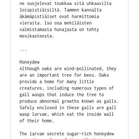
ne suojelevat toukkaa sitä uhkaavilta 
loispistiäisiltä. Tammen kannalta 
äkämäpistiäiset ovat harmittomia 
vieraita. Iso osa mehiläisten 
valmistamasta hunajasta on tehty 
mesikasteesta.
...
Honeydew
Although oaks are wind-pollinated, they 
are an important tree for bees. Oaks 
provide a home for many little 
creatures, including numerous types of 
gall wasps that induce the tree to 
produce abnormal growths known as galls. 
Safely enclosed in these galls are gall 
wasp larvae, which eat the inside wall 
of their home. 
The larvae secrete sugar-rich honeydew 