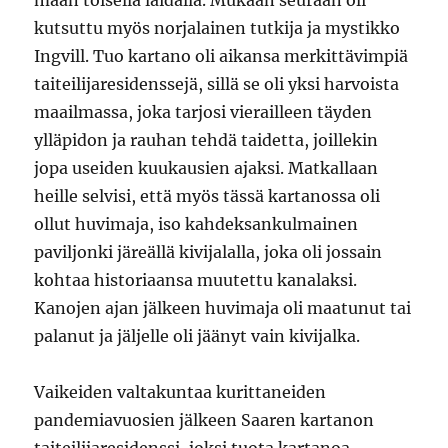
maan toisella laidalla. Mukaan seuraan oli
kutsuttu myös norjalainen tutkija ja mystikko
Ingvill. Tuo kartano oli aikansa merkittävimpiä
taiteilijaresidenssejä, sillä se oli yksi harvoista
maailmassa, joka tarjosi vierailleen täyden
ylläpidon ja rauhan tehdä taidetta, joillekin
jopa useiden kuukausien ajaksi. Matkallaan
heille selvisi, että myös tässä kartanossa oli
ollut huvimaja, iso kahdeksankulmainen
paviljonki järeällä kivijalalla, joka oli jossain
kohtaa historiaansa muutettu kanalaksi.
Kanojen ajan jälkeen huvimaja oli maatunut tai
palanut ja jäljelle oli jäänyt vain kivijalka.
Vaikeiden valtakuntaa kurittaneiden
pandemiavuosien jälkeen Saaren kartanon