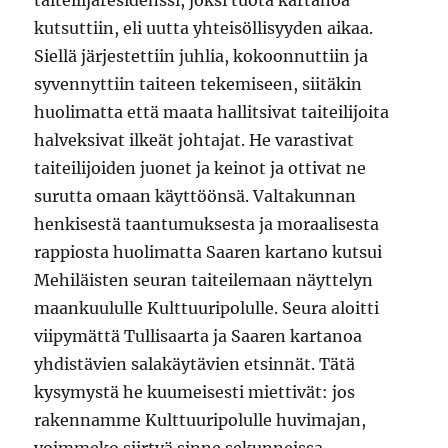
taiteilijaresidenssi, joksi tuota kartanoa
kutsuttiin, eli uutta yhteisöllisyyden aikaa.
Siellä järjestettiin juhlia, kokoonnuttiin ja
syvennyttiin taiteen tekemiseen, siitäkin
huolimatta että maata hallitsivat taiteilijoita
halveksivat ilkeät johtajat. He varastivat
taiteilijoiden juonet ja keinot ja ottivat ne
surutta omaan käyttöönsä. Valtakunnan
henkisestä taantumuksesta ja moraalisesta
rappiosta huolimatta Saaren kartano kutsui
Mehiläisten seuran taiteilemaan näyttelyn
maankuululle Kulttuuripolulle. Seura aloitti
viipymättä Tullisaarta ja Saaren kartanoa
yhdistävien salakäytävien etsinnät. Tätä
kysymystä he kuumeisesti miettivät: jos
rakennamme Kulttuuripolulle huvimajan,