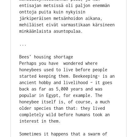
entisajan metsissä oli paljon enemmän 
onttoja puita kuin nykyisin 
järkiperäisen metsänhoidon aikana, 
mehiläiset eivät varmastikaan kärsineen 
minkäänlaista asuntopulaa.
...
Bees’ housing shortage
Perhaps you have  wondered where 
honeybees used to live before people 
started keeping them. Beekeeping- is an 
ancient hobby and livelihood – it goes 
back as far as 5,000 years and was 
popular in Egypt, for example. The 
honeybee itself is, of course, a much 
older species than that: they lived 
completely wild before humans took an 
interest in them. 
Sometimes it happens that a swarm of 