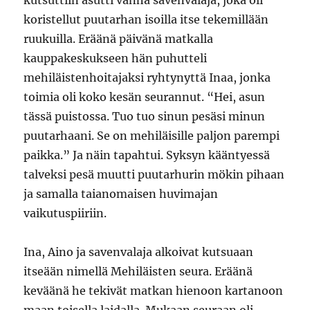
kutsuttiin asutti vanha savenvalaja, joka oli
koristellut puutarhan isoilla itse tekemillään
ruukuilla. Eräänä päivänä matkalla
kauppakeskukseen hän puhutteli
mehiläistenhoitajaksi ryhtynyttä Inaa, jonka
toimia oli koko kesän seurannut. “Hei, asun
tässä puistossa. Tuo tuo sinun pesäsi minun
puutarhaani. Se on mehiläisille paljon parempi
paikka.” Ja näin tapahtui. Syksyn kääntyessä
talveksi pesä muutti puutarhurin mökin pihaan
ja samalla taianomaisen huvimajan
vaikutuspiiriin.
Ina, Aino ja savenvalaja alkoivat kutsuaan
itseään nimellä Mehiläisten seura. Eräänä
keväänä he tekivät matkan hienoon kartanoon