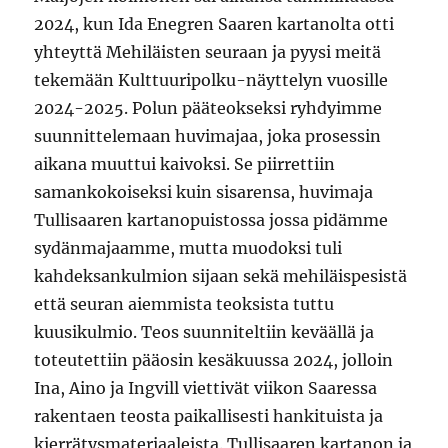
2024, kun Ida Enegren Saaren kartanolta otti
yhteyttä Mehiläisten seuraan ja pyysi meitä
tekemään Kulttuuripolku-näyttelyn vuosille
2024-2025. Polun pääteokseksi ryhdyimme
suunnittelemaan huvimajaa, joka prosessin
aikana muuttui kaivoksi. Se piirrettiin
samankokoiseksi kuin sisarensa, huvimaja
Tullisaaren kartanopuistossa jossa pidämme
sydänmajaamme, mutta muodoksi tuli
kahdeksankulmion sijaan sekä mehiläispesistä
että seuran aiemmista teoksista tuttu
kuusikulmio. Teos suunniteltiin keväällä ja
toteutettiin pääosin kesäkuussa 2024, jolloin
Ina, Aino ja Ingvill viettivät viikon Saaressa
rakentaen teosta paikallisesti hankituista ja
kierrätysmateriaaleista. Tullisaaren kartanon ja