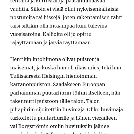
tehtaita ja kerrostaloja päätähuimaavaa
vauhtia. Silloin ei vielä ollut nykyisenkaltaisia
nostureita tai hissejä, joten rakentamisen tahti
taisi siltikin olla hitaampaa kuin tulevina
vuosisatoina. Kallioita oli jo opittu
räjäyttämään ja järviä täyttämään.
Henrikin intohimona olivat puistot ja
maisemat, ja koska hän oli rikas mies, teki hän
Tullisaaresta Helsingin hienoimman
kartanonpuiston. Saadakseen Euroopan
parhaimman puutarhurin töihin itselleen, hän
rakennutti puistoon tälle talon. Talon
pihapiiriin sijoitettiin huvimaja. Oliko huvimaja
tarkoitettu puutarhurille ja hänen vierailleen
vai Borgströmin omiin huvituksiin jäänee