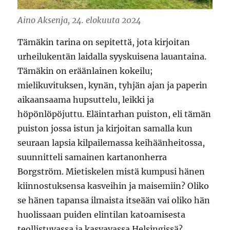
Aino Aksenja, 24. elokuuta 2024
Tämäkin tarina on sepitettä, jota kirjoitan
urheilukentän laidalla syyskuisena lauantaina.
Tämäkin on eräänlainen kokeilu;
mielikuvituksen, kynän, tyhjän ajan ja paperin
aikaansaama hupsuttelu, leikki ja
höpönlöpöjuttu. Eläintarhan puiston, eli tämän
puiston jossa istun ja kirjoitan samalla kun
seuraan lapsia kilpailemassa keihäänheitossa,
suunnitteli samainen kartanonherra
Borgström. Mietiskelen mistä kumpusi hänen
kiinnostuksensa kasveihin ja maisemiin? Oliko
se hänen tapansa ilmaista itseään vai oliko hän
huolissaan puiden elintilan katoamisesta
teollistuvassa ja kasvavassa Helsingissä?