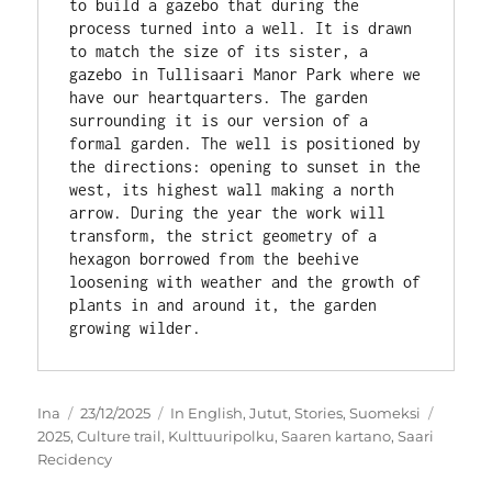
to build a gazebo that during the 
process turned into a well. It is drawn 
to match the size of its sister, a 
gazebo in Tullisaari Manor Park where we 
have our heartquarters. The garden 
surrounding it is our version of a 
formal garden. The well is positioned by 
the directions: opening to sunset in the 
west, its highest wall making a north 
arrow. During the year the work will 
transform, the strict geometry of a 
hexagon borrowed from the beehive 
loosening with weather and the growth of 
plants in and around it, the garden 
growing wilder.
Kirjoittaja
Julkaistu
Kategoriat
Avains
Ina
23/12/2025
In English
,
Jutut
,
Stories
,
Suomeksi
2025
,
Culture trail
,
Kulttuuripolku
,
Saaren kartano
,
Saari
Recidency