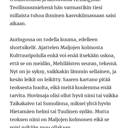
Teollisuusmiehenä hän varmastikin tiesi
millaista tuhoa ihminen kasvukiimassaan saisi
aikaan.
Auringossa on todella kuuma, edelleen
shortsikelit. Ajattelen Maljojen kolmosta
Kulttuuripolulla enkä voi enää itsekään uskoa,
että se on meidän, Mehiläisten seuran, tekemä.
Nyt on jo syksy, vaikkakin lämmin sellainen, ja
kesän leikit on leikitty. Saaren kartano pitää
teoksesta huolta, eikä meitä kuulemma enää
tarvita. Huvimaja olisi ollut hyvä nimi tai vaikka
Taikakaivo tai Sumulinna, miksei yhtä hyvin
Hietamäen helmi tai Tuulinen sydän. Mutta
teoksen nimi on Maljojen kolmonen eikä se
voisi mikään muu ollakaan.