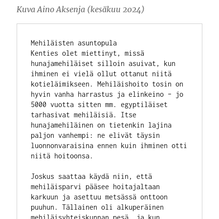
Kuva Aino Aksenja (kesäkuu 2024)
Mehiläisten asuntopula
Kenties olet miettinyt, missä 
hunajamehiläiset silloin asuivat, kun 
ihminen ei vielä ollut ottanut niitä 
kotieläimikseen. Mehiläishoito tosin on 
hyvin vanha harrastus ja elinkeino – jo 
5000 vuotta sitten mm. egyptiläiset 
tarhasivat mehiläisiä. Itse 
hunajamehiläinen on tietenkin lajina 
paljon vanhempi: ne elivät täysin 
luonnonvaraisina ennen kuin ihminen otti 
niitä hoitoonsa. 
Joskus saattaa käydä niin, että 
mehiläisparvi pääsee hoitajaltaan 
karkuun ja asettuu metsässä onttoon 
puuhun. Tällainen oli alkuperäinen 
mehiläisyhteiskunnan pesä, ja kun 