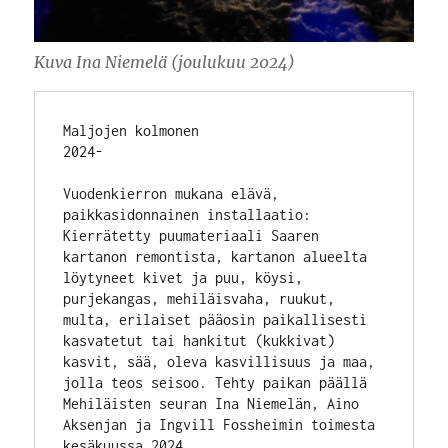
Kuva Ina Niemelä (joulukuu 2024)
Maljojen kolmonen
2024-
Vuodenkierron mukana elävä, 
paikkasidonnainen installaatio:
Kierrätetty puumateriaali Saaren 
kartanon remontista, kartanon alueelta 
löytyneet kivet ja puu, köysi, 
purjekangas, mehiläisvaha, ruukut, 
multa, erilaiset pääosin paikallisesti 
kasvatetut tai hankitut (kukkivat) 
kasvit, sää, oleva kasvillisuus ja maa, 
jolla teos seisoo. Tehty paikan päällä 
Mehiläisten seuran Ina Niemelän, Aino 
Aksenjan ja Ingvill Fossheimin toimesta 
kesäkuussa 2024.