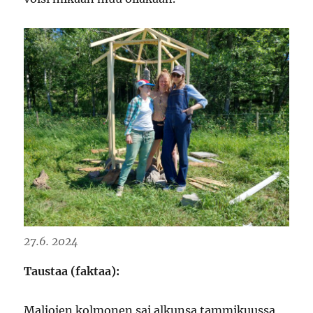
27.6. 2024
Taustaa (faktaa):
Maljojen kolmonen sai alkunsa tammikuussa