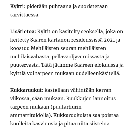
Kyltti:
pidetään puhtaana ja suoristetaan
tarvittaessa.
Lisätietoa:
Kyltit on käsitelty seoksella, joka on
keitetty Saaren kartanon residenssissä 2021 ja
koostuu Mehiläisten seuran mehiläisten
mehiläisvahasta, pellavaöljyvernissasta ja
puutervasta. Tätä jätimme Saareen elokuussa ja
kylttiä voi tarpeen mukaan uudelleenkäsitellä.
Kukkaruukut:
kastellaan vähintään kerran
viikossa, sään mukaan. Ruukkujen lannoitus
tarpeen mukaan (puutarhurin
ammattitaidolla). Kukkaruukuista saa poistaa
kuolleita kasvinosia ja pitää niitä siisteinä.