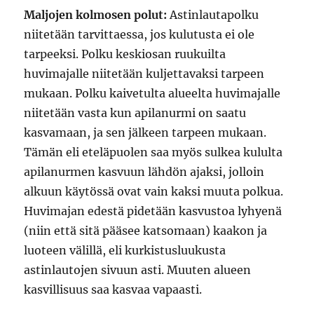
Maljojen kolmosen polut:
Astinlautapolku
niitetään tarvittaessa, jos kulutusta ei ole
tarpeeksi. Polku keskiosan ruukuilta
huvimajalle niitetään kuljettavaksi tarpeen
mukaan. Polku kaivetulta alueelta huvimajalle
niitetään vasta kun apilanurmi on saatu
kasvamaan, ja sen jälkeen tarpeen mukaan.
Tämän eli eteläpuolen saa myös sulkea kululta
apilanurmen kasvuun lähdön ajaksi, jolloin
alkuun käytössä ovat vain kaksi muuta polkua.
Huvimajan edestä pidetään kasvustoa lyhyenä
(niin että sitä pääsee katsomaan) kaakon ja
luoteen välillä, eli kurkistusluukusta
astinlautojen sivuun asti. Muuten alueen
kasvillisuus saa kasvaa vapaasti.