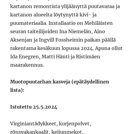
kartanon remontista ylijäänyttä puutavaraa ja
kartanon alueelta löytynyttä kivi- ja
puumateriaalia. Installaatio on Mehiläisten
seuran taiteilijoiden Ina Niemelän, Aino
Aksenjan ja Ingvill Fossheimin paikan päällä
rakentama kesäkuun lopussa 2024. Apuna ollut
Ida Enegren, Matti Hänti ja Ristimäen
maarakennus.
Muotopuutarhan kasveja (epätäydellinen
lista):
Istutettu 25.5.2024
Virginiantädykkeet, kurjenpolvet,
rönsyakankaalit, keijunmekot,