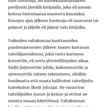
ollut huvimaja, iso kahdeksankulmainen
paviljonki järeällä kivijalalla, joka oli jossain
kohtaa historiaansa muutettu kanalaksi.
Kanojen ajan jälkeen huvimaja oli maatunut tai
palanut ja jäljelle oli jäänyt vain kivijalka.
Vaikeiden valtakuntaa kurittaneiden
pandemiavuosien jälkeen Saaren kartanon
taiteilijaresidenssi, joksi tuota kartanoa
kutsuttiin, eli uutta yhteisöllisyyden aikaa.
Siellä järjestettiin juhlia, kokoonnuttiin ja
syvennyttiin taiteen tekemiseen, siitäkin
huolimatta että maata hallitsivat taiteilijoita
halveksivat ilkeät johtajat. He varastivat
taiteilijoiden juonet ja keinot ja ottivat ne
surutta omaan käyttöönsä. Valtakunnan