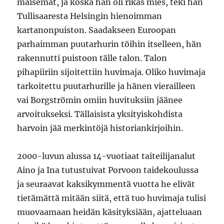
maisemat, ja koska hän oli rikas mies, teki hän
Tullisaaresta Helsingin hienoimman
kartanonpuiston. Saadakseen Euroopan
parhaimman puutarhurin töihin itselleen, hän
rakennutti puistoon tälle talon. Talon
pihapiiriin sijoitettiin huvimaja. Oliko huvimaja
tarkoitettu puutarhurille ja hänen vierailleen
vai Borgströmin omiin huvituksiin jäänee
arvoitukseksi. Tällaisista yksityiskohdista
harvoin jää merkintöjä historiankirjoihin.
2000-luvun alussa 14-vuotiaat taiteilijanalut
Aino ja Ina tutustuivat Porvoon taidekoulussa
ja seuraavat kaksikymmentä vuotta he elivät
tietämättä mitään siitä, että tuo huvimaja tulisi
muovaamaan heidän käsityksiään, ajatteluaan