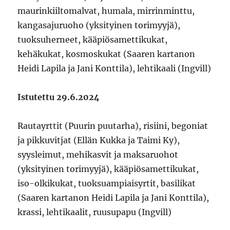
maurinkiiltomalvat, humala, mirrinminttu,
kangasajuruoho (yksityinen torimyyjä),
tuoksuherneet, kääpiösamettikukat,
kehäkukat, kosmoskukat (Saaren kartanon
Heidi Lapila ja Jani Konttila), lehtikaali (Ingvill)
Istutettu 29.6.2024
Rautayrttit (Puurin puutarha), risiini, begoniat
ja pikkuvitjat (Ellän Kukka ja Taimi Ky),
syysleimut, mehikasvit ja maksaruohot
(yksityinen torimyyjä), kääpiösamettikukat,
iso-olkikukat, tuoksuampiaisyrtit, basilikat
(Saaren kartanon Heidi Lapila ja Jani Konttila),
krassi, lehtikaalit, ruusupapu (Ingvill)