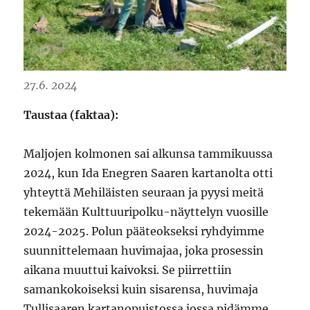
27.6. 2024
Taustaa (faktaa):
Maljojen kolmonen sai alkunsa tammikuussa
2024, kun Ida Enegren Saaren kartanolta otti
yhteyttä Mehiläisten seuraan ja pyysi meitä
tekemään Kulttuuripolku-näyttelyn vuosille
2024-2025. Polun pääteokseksi ryhdyimme
suunnittelemaan huvimajaa, joka prosessin
aikana muuttui kaivoksi. Se piirrettiin
samankokoiseksi kuin sisarensa, huvimaja
Tullisaaren kartanopuistossa jossa pidämme