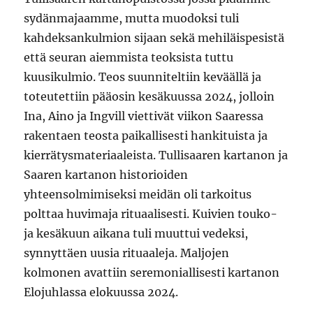
sydänmajaamme, mutta muodoksi tuli
kahdeksankulmion sijaan sekä mehiläispesistä
että seuran aiemmista teoksista tuttu
kuusikulmio. Teos suunniteltiin keväällä ja
toteutettiin pääosin kesäkuussa 2024, jolloin
Ina, Aino ja Ingvill viettivät viikon Saaressa
rakentaen teosta paikallisesti hankituista ja
kierrätysmateriaaleista. Tullisaaren kartanon ja
Saaren kartanon historioiden
yhteensolmimiseksi meidän oli tarkoitus
polttaa huvimaja rituaalisesti. Kuivien touko-
ja kesäkuun aikana tuli muuttui vedeksi,
synnyttäen uusia rituaaleja. Maljojen
kolmonen avattiin seremoniallisesti kartanon
Elojuhlassa elokuussa 2024.