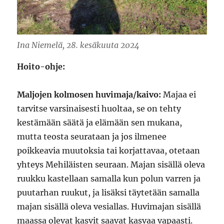
Ina Niemelä, 28. kesäkuuta 2024
Hoito-ohje:
Maljojen kolmosen huvimaja/kaivo:
Majaa ei
tarvitse varsinaisesti huoltaa, se on tehty
kestämään säätä ja elämään sen mukana,
mutta teosta seurataan ja jos ilmenee
poikkeavia muutoksia tai korjattavaa, otetaan
yhteys Mehiläisten seuraan. Majan sisällä oleva
ruukku kastellaan samalla kun polun varren ja
puutarhan ruukut, ja lisäksi täytetään samalla
majan sisällä oleva vesiallas. Huvimajan sisällä
maassa olevat kasvit saavat kasvaa vapaasti.