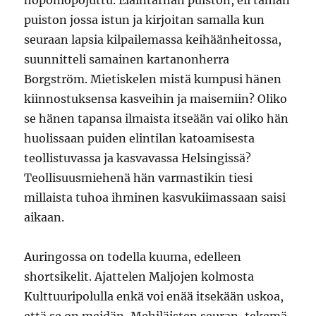
puiston jossa istun ja kirjoitan samalla kun
seuraan lapsia kilpailemassa keihäänheitossa,
suunnitteli samainen kartanonherra
Borgström. Mietiskelen mistä kumpusi hänen
kiinnostuksensa kasveihin ja maisemiin? Oliko
se hänen tapansa ilmaista itseään vai oliko hän
huolissaan puiden elintilan katoamisesta
teollistuvassa ja kasvavassa Helsingissä?
Teollisuusmiehenä hän varmastikin tiesi
millaista tuhoa ihminen kasvukiimassaan saisi
aikaan.
Auringossa on todella kuuma, edelleen
shortsikelit. Ajattelen Maljojen kolmosta
Kulttuuripolulla enkä voi enää itsekään uskoa,
että se on meidän, Mehiläisten seuran, tekemä.