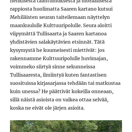
henkisestä taantumuksesta ja moraalisesta
rappiosta huolimatta Saaren kartano kutsui
Mehiläisten seuran taiteilemaan näyttelyn
maankuululle Kulttuuripolulle. Seura aloitti
viipymättä Tullisaarta ja Saaren kartanoa
yhdistävien salakäytävien etsinnät. Tätä
kysymystä he kuumeisesti miettivät: jos
rakennamme Kulttuuripolulle huvimajan,
voimmeko siirtyä sinne sekunneissa
Tullisaaresta, ilmiintyä kuten fantastisen
suosituissa kirjasarjassa tehdään tai matkustaa
kuin unessa? He päättivät kokeilla onneaan,
sillä näistä asioista on vaikea ottaa selvää,
koska ne eivät ole järjen asioita.