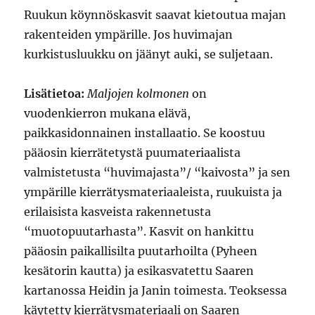
Ruukun köynnöskasvit saavat kietoutua majan
rakenteiden ympärille. Jos huvimajan
kurkistusluukku on jäänyt auki, se suljetaan.
Lisätietoa:
Maljojen kolmonen
on
vuodenkierron mukana elävä,
paikkasidonnainen installaatio. Se koostuu
pääosin kierrätetystä puumateriaalista
valmistetusta “huvimajasta”/ “kaivosta” ja sen
ympärille kierrätysmateriaaleista, ruukuista ja
erilaisista kasveista rakennetusta
“muotopuutarhasta”. Kasvit on hankittu
pääosin paikallisilta puutarhoilta (Pyheen
kesätorin kautta) ja esikasvatettu Saaren
kartanossa Heidin ja Janin toimesta. Teoksessa
käytetty kierrätysmateriaali on Saaren