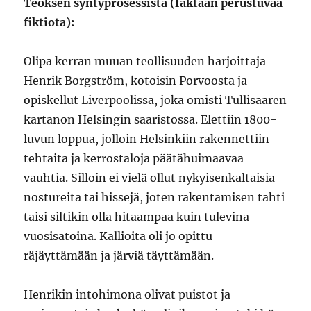
Teoksen syntyprosessista (faktaan perustuvaa
fiktiota):
Olipa kerran muuan teollisuuden harjoittaja
Henrik Borgström, kotoisin Porvoosta ja
opiskellut Liverpoolissa, joka omisti Tullisaaren
kartanon Helsingin saaristossa. Elettiin 1800-
luvun loppua, jolloin Helsinkiin rakennettiin
tehtaita ja kerrostaloja päätähuimaavaa
vauhtia. Silloin ei vielä ollut nykyisenkaltaisia
nostureita tai hissejä, joten rakentamisen tahti
taisi siltikin olla hitaampaa kuin tulevina
vuosisatoina. Kallioita oli jo opittu
räjäyttämään ja järviä täyttämään.
Henrikin intohimona olivat puistot ja