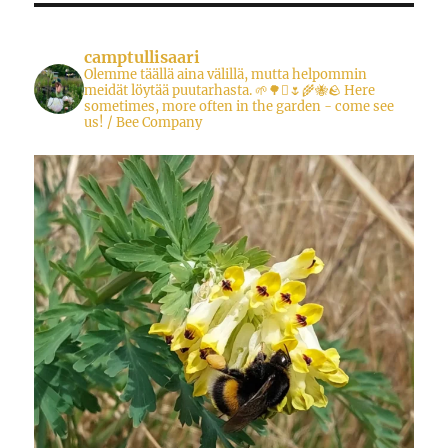
camptullisaari
Olemme täällä aina välillä, mutta helpommin
meidät löytää puutarhasta.
🌱🌳🪾🌷🌾🐝🪨
Here
sometimes, more often in the garden - come see
us!
/ Bee Company