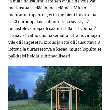
ja mikä hauskinta, että sen avulla he voisivat
matkustaa ja elää ihanaa elämää. Mitä oli
mahtanut tapahtua, että tuo pieni huvittelua
sekä eurooppalaisia ihanteita ja sivistystä
heijasteleva maja oli saanut sellaiset voimat?
He aavistivat jo ensinäkemältä, että huvimajan
ylle oli langetettu kirous ja että oli lausuttava 8
loitsua ja uurastettava 8 kesää, mutta lopulta se
palkitsisi heidät ruhtinaallisesti.