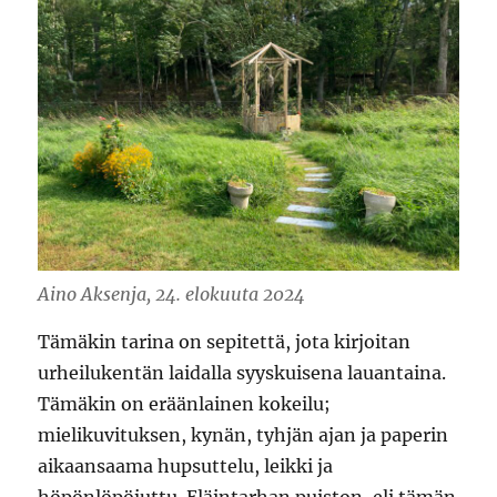
Aino Aksenja, 24. elokuuta 2024
Tämäkin tarina on sepitettä, jota kirjoitan
urheilukentän laidalla syyskuisena lauantaina.
Tämäkin on eräänlainen kokeilu;
mielikuvituksen, kynän, tyhjän ajan ja paperin
aikaansaama hupsuttelu, leikki ja
höpönlöpöjuttu. Eläintarhan puiston, eli tämän