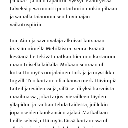
paikka.” Ja näin tapahtui. Syksyn kääntyessä
talveksi pesä muutti puutarhurin mökin pihaan
ja samalla taianomaisen huvimajan
vaikutuspiiriin.
Ina, Aino ja savenvalaja alkoivat kutsuaan
itseään nimellä Mehiläisten seura. Eräänä
keväänä he tekivät matkan hienoon kartanoon
maan toisella laidalla. Mukaan seuraan oli
kutsuttu myös norjalainen tutkija ja mystikko
Ingvill. Tuo kartano oli aikansa merkittävimpiä
taiteilijaresidenssejä, sillä se oli yksi harvoista
maailmassa, joka tarjosi vierailleen täyden
ylläpidon ja rauhan tehdä taidetta, joillekin
jopa useiden kuukausien ajaksi. Matkallaan
heille selvisi, että myös tässä kartanossa oli