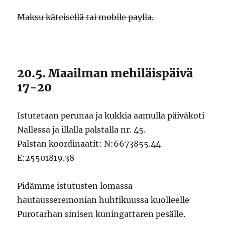
Maksu käteisellä tai mobile paylla.
20.5. Maailman mehiläispäivä
17-20
Istutetaan perunaa ja kukkia aamulla päiväkoti
Nallessa ja illalla palstalla nr. 45.
Palstan koordinaatit: N:6673855.44
E:25501819.38
Pidämme istutusten lomassa
hautausseremonian huhtikuussa kuolleelle
Purotarhan sinisen kuningattaren pesälle.