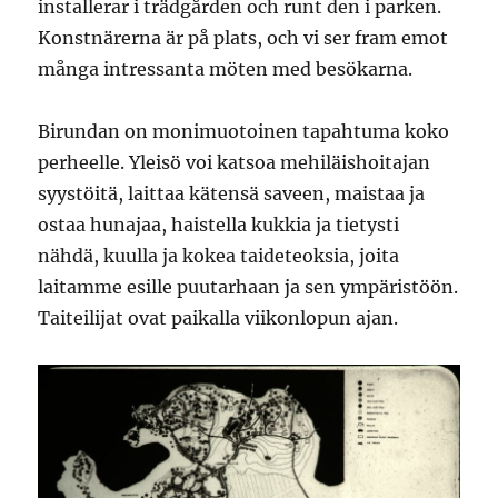
installerar i trädgården och runt den i parken.
Konstnärerna är på plats, och vi ser fram emot
många intressanta möten med besökarna.
Birundan on monimuotoinen tapahtuma koko
perheelle. Yleisö voi katsoa mehiläishoitajan
syystöitä, laittaa kätensä saveen, maistaa ja
ostaa hunajaa, haistella kukkia ja tietysti
nähdä, kuulla ja kokea taideteoksia, joita
laitamme esille puutarhaan ja sen ympäristöön.
Taiteilijat ovat paikalla viikonlopun ajan.