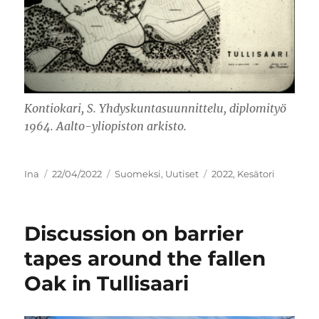
Kontiokari, S.
Yhdyskuntasuunnittelu, diplomityö
1964. Aalto-yliopiston arkisto.
Kirjoittaja
Julkaistu
Kategoriat
Avainsanat
Ina
22/04/2022
Suomeksi
,
Uutiset
2022
,
Kesätori
Discussion on barrier
tapes around the fallen
Oak in Tullisaari