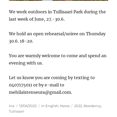
We work outdoors in Tullisaari Park during the
last week of June, 27.-30.6.
We hold an open rehearsal/soiree on Thursday
30.6. 18-20.
You are warmly welcome to come and spend an
evening with us.
Let us know you are coming by texting to
0407175011 or by e-mail to
mehilaistenseura@gmail.com.
Kirjoittaja
Julkaistu
Kategoriat
Avainsanat
Ina
13/06/2022
In English
,
News
2022
,
Residency
,
Tullisaari