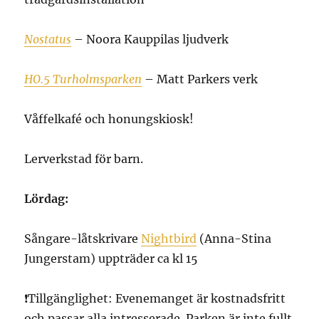
Nostatus
– Noora Kauppilas ljudverk
HO.5 Turholmsparken
– Matt Parkers verk
Våffelkafé och honungskiosk!
Lerverkstad för barn.
Lördag:
Sångare-låtskrivare
Nightbird
(Anna-Stina
Jungerstam) uppträder ca kl 15
❗️Tillgänglighet: Evenemanget är kostnadsfritt
och passar alla intresserade. Parken är inte fullt