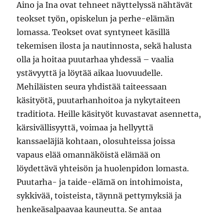
Aino ja Ina ovat tehneet näyttelyssä nähtävät
teokset työn, opiskelun ja perhe-elämän
lomassa. Teokset ovat syntyneet käsillä
tekemisen ilosta ja nautinnosta, sekä halusta
olla ja hoitaa puutarhaa yhdessä – vaalia
ystävyyttä ja löytää aikaa luovuudelle.
Mehiläisten seura yhdistää taiteessaan
käsityötä, puutarhanhoitoa ja nykytaiteen
traditiota. Heille käsityöt kuvastavat asennetta,
kärsivällisyyttä, voimaa ja hellyyttä
kanssaeläjiä kohtaan, olosuhteissa joissa
vapaus elää omannäköistä elämää on
löydettävä yhteisön ja huolenpidon lomasta.
Puutarha- ja taide-elämä on intohimoista,
sykkivää, toisteista, täynnä pettymyksiä ja
henkeäsalpaavaa kauneutta. Se antaa