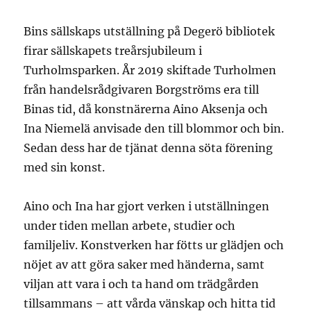
Bins sällskaps utställning på Degerö bibliotek
firar sällskapets treårsjubileum i
Turholmsparken. År 2019 skiftade Turholmen
från handelsrådgivaren Borgströms era till
Binas tid, då konstnärerna Aino Aksenja och
Ina Niemelä anvisade den till blommor och bin.
Sedan dess har de tjänat denna söta förening
med sin konst.
Aino och Ina har gjort verken i utställningen
under tiden mellan arbete, studier och
familjeliv. Konstverken har fötts ur glädjen och
nöjet av att göra saker med händerna, samt
viljan att vara i och ta hand om trädgården
tillsammans – att vårda vänskap och hitta tid