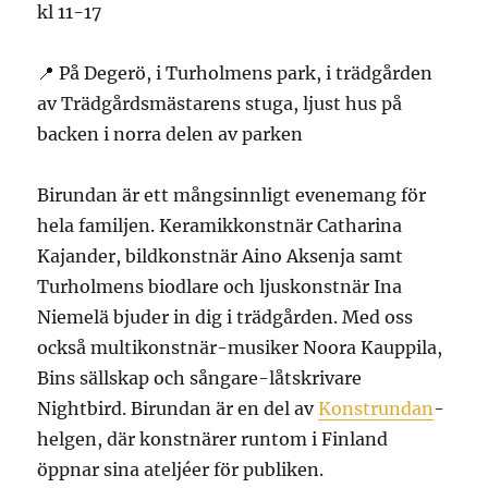
kl 11-17
📍 På Degerö, i Turholmens park, i trädgården
av Trädgårdsmästarens stuga, ljust hus på
backen i norra delen av parken
Birundan är ett mångsinnligt evenemang för
hela familjen. Keramikkonstnär Catharina
Kajander, bildkonstnär Aino Aksenja samt
Turholmens biodlare och ljuskonstnär Ina
Niemelä bjuder in dig i trädgården. Med oss
också multikonstnär-musiker Noora Kauppila,
Bins sällskap och sångare-låtskrivare
Nightbird. Birundan är en del av
Konstrundan
-
helgen, där konstnärer runtom i Finland
öppnar sina ateljéer för publiken.