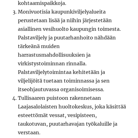
kohtaamispaikkoja.
Monivuotisia kaupunkiviljelyalueita
perustetaan lisää ja niihin järjestetään
asiallinen vesihuolto kaupungin toimesta.
Palstaviljely ja puutarhanhoito nähdään
tärkeänä muiden
harrastusmahdollisuuksien ja
virkistystoiminnan rinnalla.
Palstaviljelytoimintaa kehitetään ja
viljelijöitä tuetaan toiminnassa ja sen
itseohjautuvassa organisoimisessa.
Tullisaaren puistoon rakennetaan
Laajasalolaisten huoltokeskus, joka käsittää
esteettömät vessat, vesipisteen,
taukotuvan, puutarhavajan työkaluille ja
verstaan.