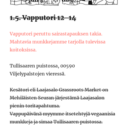
1.5. Vapputori 12-14
Vapputori peruttu sairastapauksen takia.
Mahtavia munkkejamme tarjolla tulevissa
koitoksissa.
Tullisaaren puistossa, 00590
Viljelypalstojen vieressä.
Kesätori eli Laajasalo Grassroots Market on
Mehiläisten Seuran järjestämä Laajasalon
pienin toritapahtuma.
Vappupäivänä myymme itsetehtyjä vegaanisia
munkkeja ja simaa Tullisaaren puistossa.