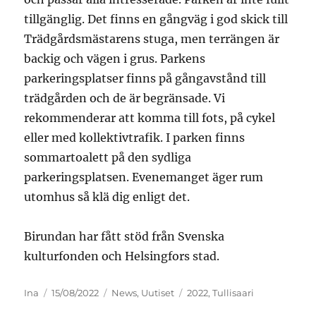
tillgänglig. Det finns en gångväg i god skick till
Trädgårdsmästarens stuga, men terrängen är
backig och vägen i grus. Parkens
parkeringsplatser finns på gångavstånd till
trädgården och de är begränsade. Vi
rekommenderar att komma till fots, på cykel
eller med kollektivtrafik. I parken finns
sommartoalett på den sydliga
parkeringsplatsen. Evenemanget äger rum
utomhus så klä dig enligt det.
Birundan har fått stöd från Svenska
kulturfonden och Helsingfors stad.
Kirjoittaja
Julkaistu
Kategoriat
Avainsanat
Ina
15/08/2022
News
,
Uutiset
2022
,
Tullisaari