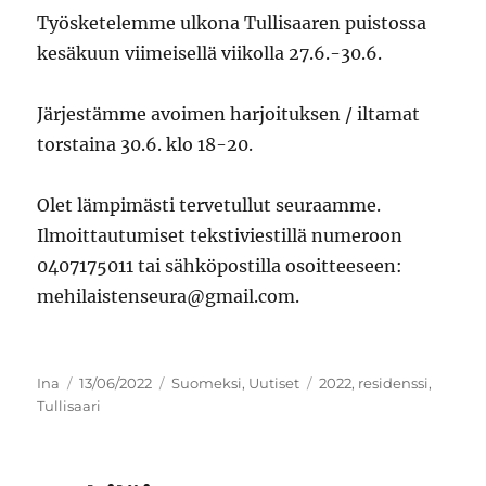
Työsketelemme ulkona Tullisaaren puistossa
kesäkuun viimeisellä viikolla 27.6.-30.6.
Järjestämme avoimen harjoituksen / iltamat
torstaina 30.6. klo 18-20.
Olet lämpimästi tervetullut seuraamme.
Ilmoittautumiset tekstiviestillä numeroon
0407175011 tai sähköpostilla osoitteeseen:
mehilaistenseura@gmail.com.
Kirjoittaja
Julkaistu
Kategoriat
Avainsanat
Ina
13/06/2022
Suomeksi
,
Uutiset
2022
,
residenssi
,
Tullisaari