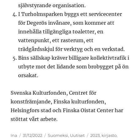
självstyrande organisation.
I Turholmsparken byggs ett servicecenter
för Degerös invånare, som kommer att
innehålla tillgängliga toaletter, en
vattenpunkt, ett rasterum, ett
trädgårdsskjul för verktyg och en verkstad.
Bins sällskap kräver billigare kollektivtrafik i
utbyte mot det lidande som brobygget på ön
orsakat.
Svenska Kulturfonden, Centret för
konstfrämjande, Finska kulturfonden,
Helsingfors stad och Finska Oistat Center har
stöttat vårt arbete.
Kirjoittaja
Julkaistu
Kategoriat
Avainsanat
Ina
31/12/2022
Suomeksi
,
Uutiset
2023
,
kirjasto
,