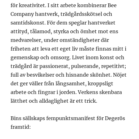
för kreativitet. I sitt arbete kombinerar Bee
Company hantverk, trädgårdsskötsel och
samtidskonst. För dem speglar hantverket
attityd, tålamod, styrka och ömhet mot ens
medvarelser, under omständigheter där
friheten att leva ett eget liv måste finnas mitt i
gemenskap och omsorg. Livet inom konst och
trädgård är passionerat, pulserande, repetitivt;
full av besvikelser och hisnande skönhet. Nöjet
det ger väller från långsamhet, kroppsligt
arbete och fingrar i jorden. Verkens skenbara
lätthet och alldaglighet är ett trick.
Bins sällskaps fempunktsmanifest för Degerös
framtid: