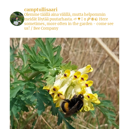
camptullisaari
Olemme täällä aina välillä, mutta helpommin
meidät löytää puutarhasta.
🌱🌳🪾🌷🌾🐝🪨
Here
sometimes, more often in the garden - come see
us!
/ Bee Company