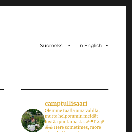
Suomeksi
In English
camptullisaari
Olemme täällä aina välillä,
mutta helpommin meidät
löytää puutarhasta.
🌱🌳🪾🌷🌾
🐝🪨
Here sometimes, more