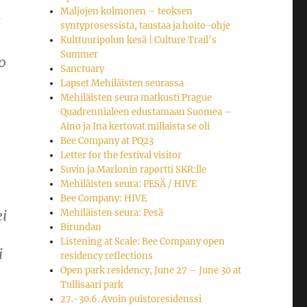
Maljojen kolmonen – teoksen
i
syntyprosessista, taustaa ja hoito-ohje
Kulttuuripolun kesä | Culture Trail’s
Summer
0
Sanctuary
Lapset Mehiläisten seurassa
Mehiläisten seura matkusti Prague
Quadrennialeen edustamaan Suomea –
Aino ja Ina kertovat millaista se oli
Bee Company at PQ23
Letter for the festival visitor
Suvin ja Marlonin raportti SKR:lle
Mehiläisten seura: PESÄ / HIVE
Bee Company: HIVE
Mehiläisten seura: Pesä
ei
Birundan
Listening at Scale: Bee Company open
i
residency reflections
Open park residency, June 27 – June 30 at
Tullisaari park
27.-30.6. Avoin puistoresidenssi