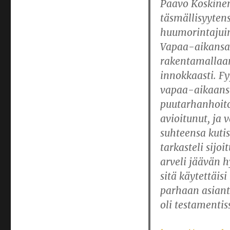
Paavo Koskinen
täsmällisyytensä
huumorintajuine
Vapaa-aikansa 
rakentamallaan
innokkaasti. F
vapaa-aikaansa
puutarhanhoitoa
avioitunut, ja 
suhteensa kuti
tarkasteli sijo
arveli jäävän h
sitä käytettäis
parhaan asiant
oli testamenti