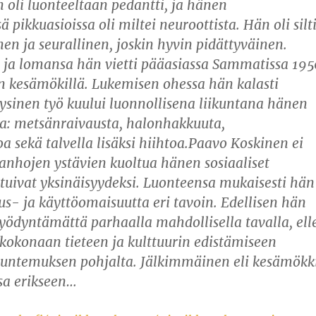
 oli luonteeltaan pedantti, ja hänen
 pikkuasioissa oli miltei neuroottista. Hän oli silt
n ja seurallinen, joskin hyvin pidättyväinen.
ja lomansa hän vietti pääasiassa Sammatissa 195
 kesämökillä. Lukemisen ohessa hän kalasti
yysinen työ kuului luonnollisena liikuntana hänen
: metsänraivausta, halonhakkuuta,
 sekä talvella lisäksi hiihtoa.Paavo Koskinen ei
vanhojen ystävien kuoltua hänen sosiaaliset
stuivat yksinäisyydeksi. Luonteensa mukaisesti hän
itus- ja käyttöomaisuutta eri tavoin. Edellisen hän
yödyntämättä parhaalla mahdollisella tavalla, ell
i kokonaan tieteen ja kulttuurin edistämiseen
untemuksen pohjalta. Jälkimmäinen eli kesämökk
ssa erikseen…