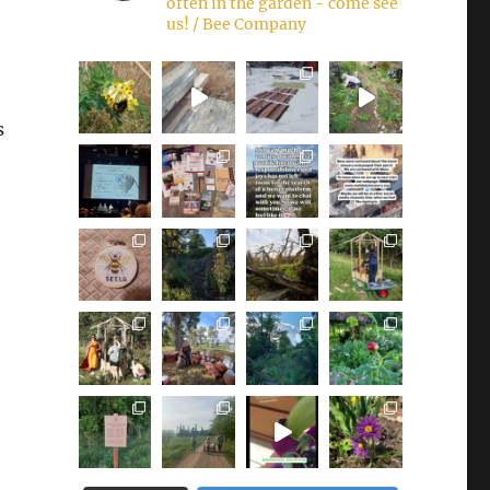
often in the garden - come see
us!
/ Bee Company
s